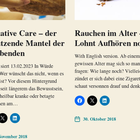
iative Care – der
Rauchen im Alter 
ützende Mantel der
Lohnt Aufhören n
rbenden
With English version. Ab einem
gewissen Alter mag sich so man
siert 13.02.2023 In Würde
fragen: Wie lange noch? Viellei
Wer wünscht das nicht, wenn es
zündet er sich dabei eine Zigaret
ist? Vor diesem Hintergrund
schaut versonnen drauf und den
seit längerem das Bewusstsein,
heilbar kranke oder betagte
hen am…
30. Oktober 2018
November 2018