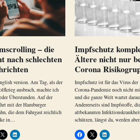
scrolling – die
Impfschutz komple
t nach schlechten
Ältere nicht nur b
hrichten
Corona Risikogru
glish version. Am Tag, als der
Impfschutz ist für das Virus der
olfkrieg ausbrach, machte ich
Corona-Pandemie noch nicht mö
eder Überstunden. Auf der
und die ganze Welt wartet darau
hrt mit der Hamburger
Andererseits sind Impfstoffe, di
n, die dem Fahrgast reichlich
altbekannten Infektionskrankhei
cke in…
schützen, längst da, werden ab