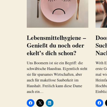
Lebensmittelhygiene –
Doom
Genießt du noch oder
Such
ekelt’s dich schon?
Nac
Uns Boomern ist sie ein Begriff: die
With En
schwäbische Hausfrau. Eigentlich steht
erste G
sie für sparsames Wirtschaften, aber
mal wi
auch für makellose Sauberkeit im
Heimfa
Haushalt. Freilich kann diese Dame
Hochbah
auch ein…
Einbli