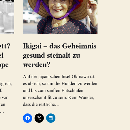
tt?
Ikigai – das Geheimnis
ei
gesund steinalt zu
ppe
werden?
Auf der japanischen Insel Okinawa ist
glich,
es üblich, so um die Hundert zu werden
f.
und bis zum sanften Entschlafen
e vor
unverschämt fit zu sein. Kein Wunder,
ten
dass die restliche…
er…