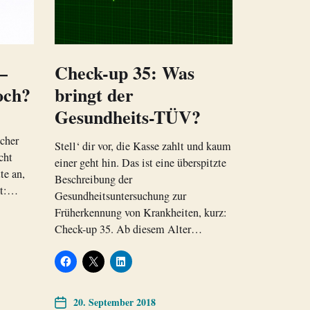
–
Check-up 35: Was
och?
bringt der
Gesundheits-TÜV?
cher
Stell‘ dir vor, die Kasse zahlt und kaum
cht
einer geht hin. Das ist eine überspitzte
te an,
Beschreibung der
kt:…
Gesundheitsuntersuchung zur
Früherkennung von Krankheiten, kurz:
Check-up 35. Ab diesem Alter…
20. September 2018