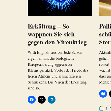
Erkältung – So
Pall
wappnen Sie sich
sch
gegen den Virenkrieg
Ste
With English version. Jede Saison
Aktuali
ergeht an uns die biologische
gehen. 
Kriegserklärung aggressiver
soweit 
Kleinstpartikel. Vorbei der Friede des
wächst 
freien Atmens und schmerzfreien
dass un
Schluckens. Die Viren der Erkältung
Mensc
sind so…
1. 