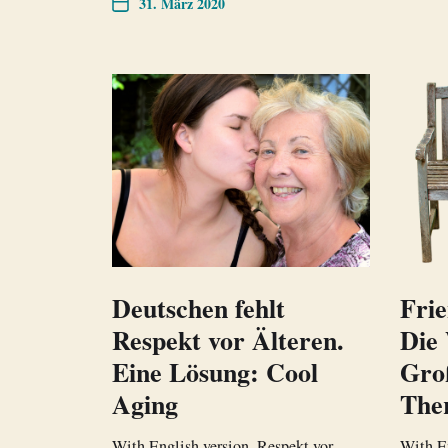
31. März 2020
Deutschen fehlt
Frie
Respekt vor Älteren.
Die 
Eine Lösung: Cool
Gro
Aging
The
With English version. Respekt vor
With En