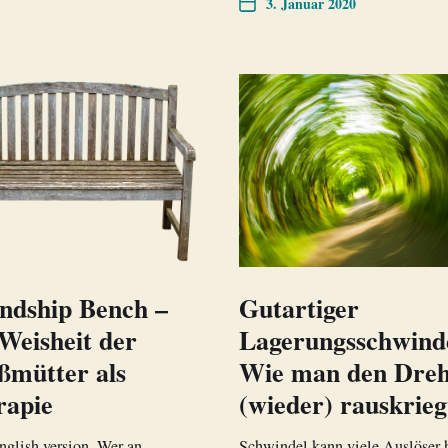
3. Januar 2020
ndship Bench –
Gutartiger
Weisheit der
Lagerungsschwind
ßmütter als
Wie man den Dre
rapie
(wieder) rauskrieg
glish version. Wer an
Schwindel kann viele Auslöser 