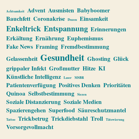
Advent
Ausmisten
Babyboomer
Achtsamkeit
Bauchfett
Coronakrise
Einsamkeit
Duzen
Enkeltrick
Entspannung
Erinnerungen
Erkältung
Ernährung
Euphemismus
Fake News
Framing
Fremdbestimmung
Gesundheit
Gelassenheit
Ghosting
Glück
grippaler Infekt
Großmutter
Hitze
KI
Künstliche Intelligenz
Laser
MSBR
Patientenverfügung
Positives Denken
Prioritäten
Quinoa
Selbstbestimmung
Siezen
Soziale Distanzierung
Soziale Medien
Spazierengehen
Superfood
Säureschutzmantel
Trickbetrug
Trickdiebstahl
Troll
Tattoo
Tätowierung
Vorsorgevollmacht