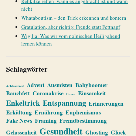
Rehkitze retten–wann es angebracht ist und wann
nicht
Whataboutism – den Trick erkennen und kontern
Gratulation, aber richtig: Freude statt Fettnapf
Wigilia: Was wir vom polnischen Heiligabend
lernen können
Schlagwörter
Advent
Ausmisten
Babyboomer
Achtsamkeit
Bauchfett
Coronakrise
Einsamkeit
Duzen
Enkeltrick
Entspannung
Erinnerungen
Erkältung
Ernährung
Euphemismus
Fake News
Framing
Fremdbestimmung
Gesundheit
Gelassenheit
Ghosting
Glück