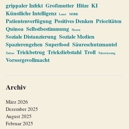
grippaler Infekt
Großmutter
Hitze
KI
Künstliche Intelligenz
Laser
MSBR
Patientenverfügung
Positives Denken
Prioritäten
Quinoa
Selbstbestimmung
Siezen
Soziale Distanzierung
Soziale Medien
Spazierengehen
Superfood
Säureschutzmantel
Trickbetrug
Trickdiebstahl
Troll
Tattoo
Tätowierung
Vorsorgevollmacht
Archiv
März 2026
Dezember 2025
August 2025
Februar 2025