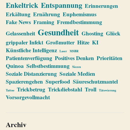
Enkeltrick
Entspannung
Erinnerungen
Erkältung
Ernährung
Euphemismus
Fake News
Framing
Fremdbestimmung
Gesundheit
Gelassenheit
Ghosting
Glück
grippaler Infekt
Großmutter
Hitze
KI
Künstliche Intelligenz
Laser
MSBR
Patientenverfügung
Positives Denken
Prioritäten
Quinoa
Selbstbestimmung
Siezen
Soziale Distanzierung
Soziale Medien
Spazierengehen
Superfood
Säureschutzmantel
Trickbetrug
Trickdiebstahl
Troll
Tattoo
Tätowierung
Vorsorgevollmacht
Archiv