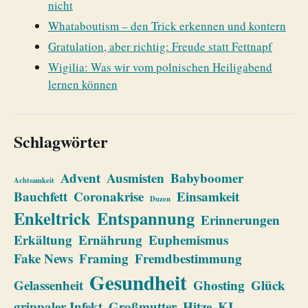
nicht
Whataboutism – den Trick erkennen und kontern
Gratulation, aber richtig: Freude statt Fettnapf
Wigilia: Was wir vom polnischen Heiligabend
lernen können
Schlagwörter
Advent
Ausmisten
Babyboomer
Achtsamkeit
Bauchfett
Coronakrise
Einsamkeit
Duzen
Enkeltrick
Entspannung
Erinnerungen
Erkältung
Ernährung
Euphemismus
Fake News
Framing
Fremdbestimmung
Gesundheit
Gelassenheit
Ghosting
Glück
grippaler Infekt
Großmutter
Hitze
KI