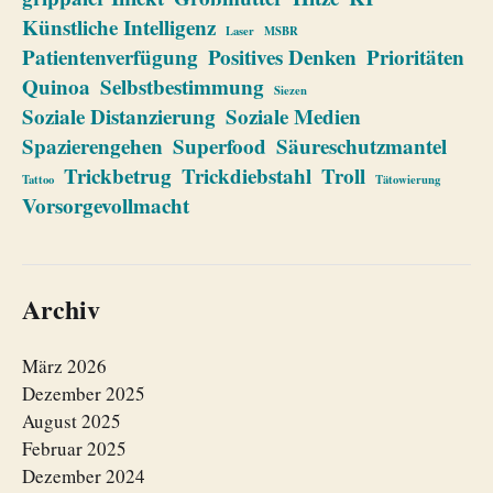
Künstliche Intelligenz
Laser
MSBR
Patientenverfügung
Positives Denken
Prioritäten
Quinoa
Selbstbestimmung
Siezen
Soziale Distanzierung
Soziale Medien
Spazierengehen
Superfood
Säureschutzmantel
Trickbetrug
Trickdiebstahl
Troll
Tattoo
Tätowierung
Vorsorgevollmacht
Archiv
März 2026
Dezember 2025
August 2025
Februar 2025
Dezember 2024