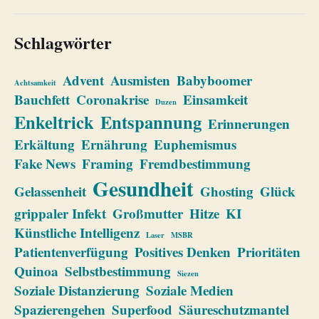
Schlagwörter
Advent
Ausmisten
Babyboomer
Achtsamkeit
Bauchfett
Coronakrise
Einsamkeit
Duzen
Enkeltrick
Entspannung
Erinnerungen
Erkältung
Ernährung
Euphemismus
Fake News
Framing
Fremdbestimmung
Gesundheit
Gelassenheit
Ghosting
Glück
grippaler Infekt
Großmutter
Hitze
KI
Künstliche Intelligenz
Laser
MSBR
Patientenverfügung
Positives Denken
Prioritäten
Quinoa
Selbstbestimmung
Siezen
Soziale Distanzierung
Soziale Medien
Spazierengehen
Superfood
Säureschutzmantel