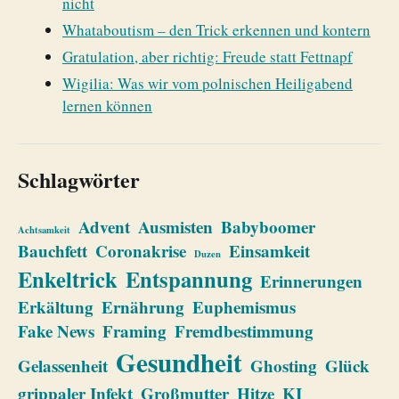
nicht
Whataboutism – den Trick erkennen und kontern
Gratulation, aber richtig: Freude statt Fettnapf
Wigilia: Was wir vom polnischen Heiligabend
lernen können
Schlagwörter
Advent
Ausmisten
Babyboomer
Achtsamkeit
Bauchfett
Coronakrise
Einsamkeit
Duzen
Enkeltrick
Entspannung
Erinnerungen
Erkältung
Ernährung
Euphemismus
Fake News
Framing
Fremdbestimmung
Gesundheit
Gelassenheit
Ghosting
Glück
grippaler Infekt
Großmutter
Hitze
KI