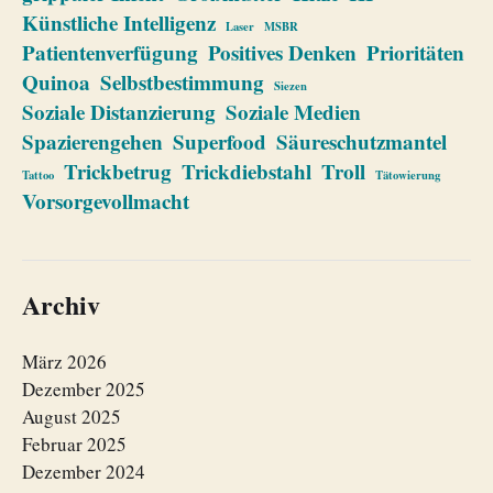
Künstliche Intelligenz
Laser
MSBR
Patientenverfügung
Positives Denken
Prioritäten
Quinoa
Selbstbestimmung
Siezen
Soziale Distanzierung
Soziale Medien
Spazierengehen
Superfood
Säureschutzmantel
Trickbetrug
Trickdiebstahl
Troll
Tattoo
Tätowierung
Vorsorgevollmacht
Archiv
März 2026
Dezember 2025
August 2025
Februar 2025
Dezember 2024