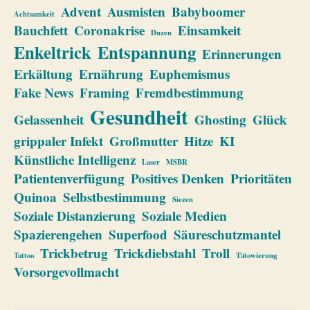
Advent
Ausmisten
Babyboomer
Achtsamkeit
Bauchfett
Coronakrise
Einsamkeit
Duzen
Enkeltrick
Entspannung
Erinnerungen
Erkältung
Ernährung
Euphemismus
Fake News
Framing
Fremdbestimmung
Gesundheit
Gelassenheit
Ghosting
Glück
grippaler Infekt
Großmutter
Hitze
KI
Künstliche Intelligenz
Laser
MSBR
Patientenverfügung
Positives Denken
Prioritäten
Quinoa
Selbstbestimmung
Siezen
Soziale Distanzierung
Soziale Medien
Spazierengehen
Superfood
Säureschutzmantel
Trickbetrug
Trickdiebstahl
Troll
Tattoo
Tätowierung
Vorsorgevollmacht