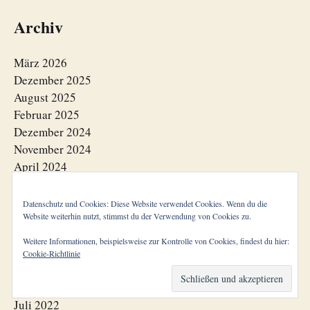
Archiv
März 2026
Dezember 2025
August 2025
Februar 2025
Dezember 2024
November 2024
April 2024
Dezember 2023
November 2023
Datenschutz und Cookies: Diese Website verwendet Cookies. Wenn du die
Website weiterhin nutzt, stimmst du der Verwendung von Cookies zu.
Oktober 2023
Juni 2023
Weitere Informationen, beispielsweise zur Kontrolle von Cookies, findest du hier:
April 2023
Cookie-Richtlinie
Januar 2023
Dezember 2022
Juli 2022