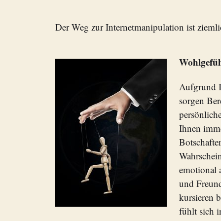
Der Weg zur Internetmanipulation ist ziemli
Wohlgefühl
Aufgrund I
sorgen Ber
persönlich
Ihnen imme
Botschaften
Wahrscheinl
emotional 
und Freund
kursieren b
fühlt sich 