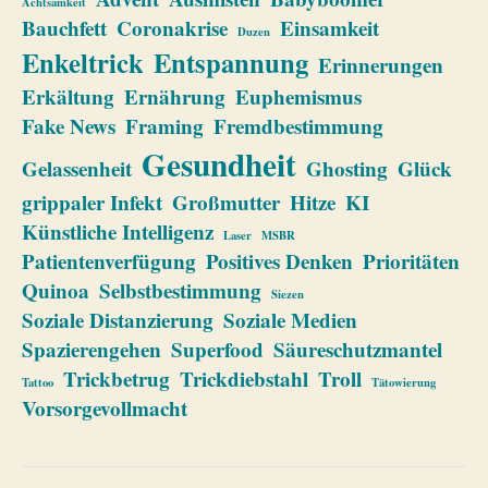
Achtsamkeit
Bauchfett
Coronakrise
Einsamkeit
Duzen
Enkeltrick
Entspannung
Erinnerungen
Erkältung
Ernährung
Euphemismus
Fake News
Framing
Fremdbestimmung
Gesundheit
Gelassenheit
Ghosting
Glück
grippaler Infekt
Großmutter
Hitze
KI
Künstliche Intelligenz
Laser
MSBR
Patientenverfügung
Positives Denken
Prioritäten
Quinoa
Selbstbestimmung
Siezen
Soziale Distanzierung
Soziale Medien
Spazierengehen
Superfood
Säureschutzmantel
Trickbetrug
Trickdiebstahl
Troll
Tattoo
Tätowierung
Vorsorgevollmacht