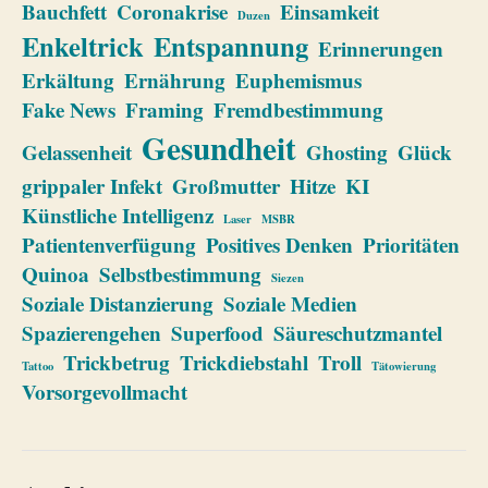
Bauchfett
Coronakrise
Einsamkeit
Duzen
Enkeltrick
Entspannung
Erinnerungen
Erkältung
Ernährung
Euphemismus
Fake News
Framing
Fremdbestimmung
Gesundheit
Gelassenheit
Ghosting
Glück
grippaler Infekt
Großmutter
Hitze
KI
Künstliche Intelligenz
Laser
MSBR
Patientenverfügung
Positives Denken
Prioritäten
Quinoa
Selbstbestimmung
Siezen
Soziale Distanzierung
Soziale Medien
Spazierengehen
Superfood
Säureschutzmantel
Trickbetrug
Trickdiebstahl
Troll
Tattoo
Tätowierung
Vorsorgevollmacht