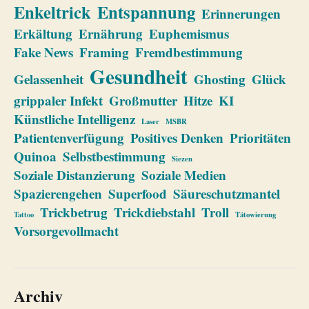
Enkeltrick
Entspannung
Erinnerungen
Erkältung
Ernährung
Euphemismus
Fake News
Framing
Fremdbestimmung
Gesundheit
Gelassenheit
Ghosting
Glück
grippaler Infekt
Großmutter
Hitze
KI
Künstliche Intelligenz
Laser
MSBR
Patientenverfügung
Positives Denken
Prioritäten
Quinoa
Selbstbestimmung
Siezen
Soziale Distanzierung
Soziale Medien
Spazierengehen
Superfood
Säureschutzmantel
Trickbetrug
Trickdiebstahl
Troll
Tattoo
Tätowierung
Vorsorgevollmacht
Archiv