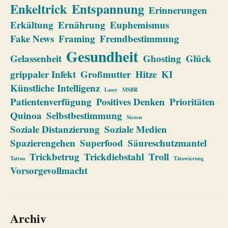
Enkeltrick
Entspannung
Erinnerungen
Erkältung
Ernährung
Euphemismus
Fake News
Framing
Fremdbestimmung
Gesundheit
Gelassenheit
Ghosting
Glück
grippaler Infekt
Großmutter
Hitze
KI
Künstliche Intelligenz
Laser
MSBR
Patientenverfügung
Positives Denken
Prioritäten
Quinoa
Selbstbestimmung
Siezen
Soziale Distanzierung
Soziale Medien
Spazierengehen
Superfood
Säureschutzmantel
Trickbetrug
Trickdiebstahl
Troll
Tattoo
Tätowierung
Vorsorgevollmacht
Archiv