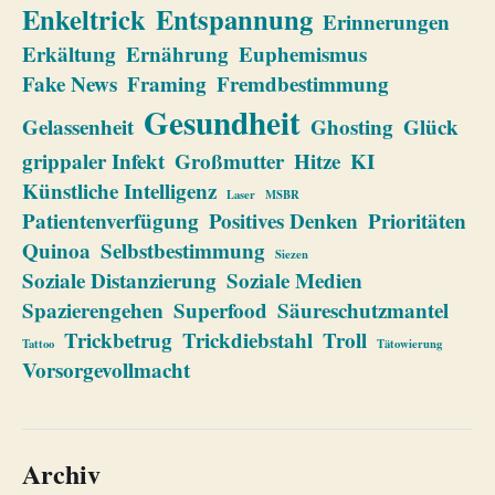
Enkeltrick
Entspannung
Erinnerungen
Erkältung
Ernährung
Euphemismus
Fake News
Framing
Fremdbestimmung
Gesundheit
Gelassenheit
Ghosting
Glück
grippaler Infekt
Großmutter
Hitze
KI
Künstliche Intelligenz
Laser
MSBR
Patientenverfügung
Positives Denken
Prioritäten
Quinoa
Selbstbestimmung
Siezen
Soziale Distanzierung
Soziale Medien
Spazierengehen
Superfood
Säureschutzmantel
Trickbetrug
Trickdiebstahl
Troll
Tattoo
Tätowierung
Vorsorgevollmacht
Archiv