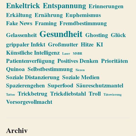
Enkeltrick
Entspannung
Erinnerungen
Erkältung
Ernährung
Euphemismus
Fake News
Framing
Fremdbestimmung
Gesundheit
Gelassenheit
Ghosting
Glück
grippaler Infekt
Großmutter
Hitze
KI
Künstliche Intelligenz
Laser
MSBR
Patientenverfügung
Positives Denken
Prioritäten
Quinoa
Selbstbestimmung
Siezen
Soziale Distanzierung
Soziale Medien
Spazierengehen
Superfood
Säureschutzmantel
Trickbetrug
Trickdiebstahl
Troll
Tattoo
Tätowierung
Vorsorgevollmacht
Archiv