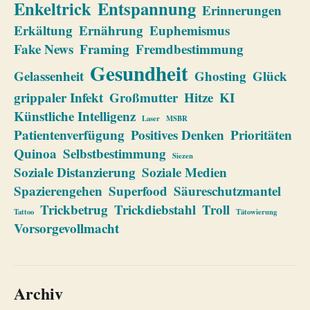
Enkeltrick
Entspannung
Erinnerungen
Erkältung
Ernährung
Euphemismus
Fake News
Framing
Fremdbestimmung
Gesundheit
Gelassenheit
Ghosting
Glück
grippaler Infekt
Großmutter
Hitze
KI
Künstliche Intelligenz
Laser
MSBR
Patientenverfügung
Positives Denken
Prioritäten
Quinoa
Selbstbestimmung
Siezen
Soziale Distanzierung
Soziale Medien
Spazierengehen
Superfood
Säureschutzmantel
Trickbetrug
Trickdiebstahl
Troll
Tattoo
Tätowierung
Vorsorgevollmacht
Archiv