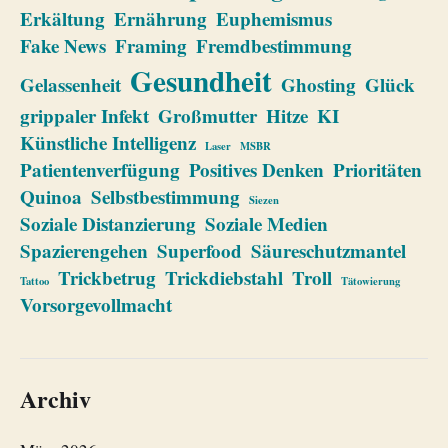
Erkältung
Ernährung
Euphemismus
Fake News
Framing
Fremdbestimmung
Gesundheit
Gelassenheit
Ghosting
Glück
grippaler Infekt
Großmutter
Hitze
KI
Künstliche Intelligenz
Laser
MSBR
Patientenverfügung
Positives Denken
Prioritäten
Quinoa
Selbstbestimmung
Siezen
Soziale Distanzierung
Soziale Medien
Spazierengehen
Superfood
Säureschutzmantel
Trickbetrug
Trickdiebstahl
Troll
Tattoo
Tätowierung
Vorsorgevollmacht
Archiv