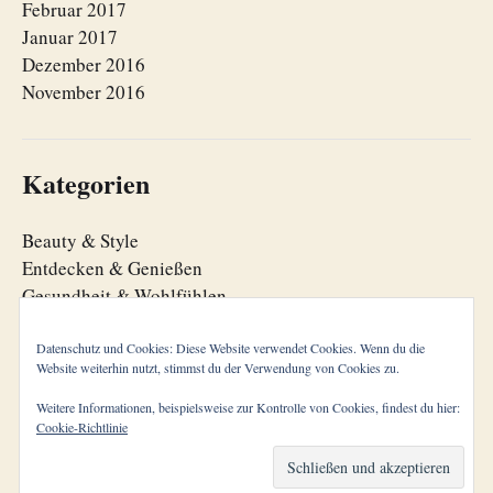
Februar 2017
Januar 2017
Dezember 2016
November 2016
Kategorien
Beauty & Style
Entdecken & Genießen
Gesundheit & Wohlfühlen
Lebensfreude
Lebensorganisation
Datenschutz und Cookies: Diese Website verwendet Cookies. Wenn du die
Website weiterhin nutzt, stimmst du der Verwendung von Cookies zu.
Zeitgeist
Weitere Informationen, beispielsweise zur Kontrolle von Cookies, findest du hier:
Cookie-Richtlinie
© 2026
cool aging
Theme von
Anders Norén