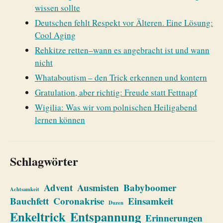
wissen sollte
Deutschen fehlt Respekt vor Älteren. Eine Lösung:
Cool Aging
Rehkitze retten–wann es angebracht ist und wann
nicht
Whataboutism – den Trick erkennen und kontern
Gratulation, aber richtig: Freude statt Fettnapf
Wigilia: Was wir vom polnischen Heiligabend
lernen können
Schlagwörter
Advent
Ausmisten
Babyboomer
Achtsamkeit
Bauchfett
Coronakrise
Einsamkeit
Duzen
Enkeltrick
Entspannung
Erinnerungen