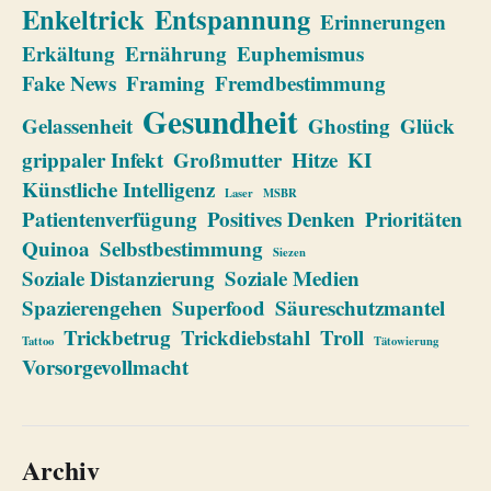
Enkeltrick
Entspannung
Erinnerungen
Erkältung
Ernährung
Euphemismus
Fake News
Framing
Fremdbestimmung
Gesundheit
Gelassenheit
Ghosting
Glück
grippaler Infekt
Großmutter
Hitze
KI
Künstliche Intelligenz
Laser
MSBR
Patientenverfügung
Positives Denken
Prioritäten
Quinoa
Selbstbestimmung
Siezen
Soziale Distanzierung
Soziale Medien
Spazierengehen
Superfood
Säureschutzmantel
Trickbetrug
Trickdiebstahl
Troll
Tattoo
Tätowierung
Vorsorgevollmacht
Archiv