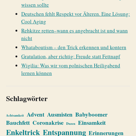
wissen sollte
Deutschen fehlt Respekt vor Älteren. Eine Lösung:
Cool Aging
Rehkitze retten–wann es angebracht ist und wann
nicht
Whataboutism – den Trick erkennen und kontern
Gratulation, aber richtig: Freude statt Fettnapf
Wigilia: Was wir vom polnischen Heiligabend
lernen können
Schlagwörter
Advent
Ausmisten
Babyboomer
Achtsamkeit
Bauchfett
Coronakrise
Einsamkeit
Duzen
Enkeltrick
Entspannung
Erinnerungen