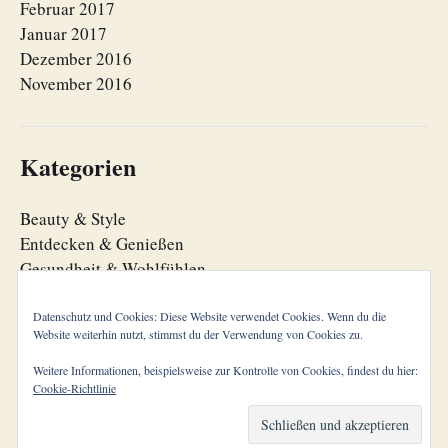
Februar 2017
Januar 2017
Dezember 2016
November 2016
Kategorien
Beauty & Style
Entdecken & Genießen
Gesundheit & Wohlfühlen
Lebensfreude
Lebensorganisation
Datenschutz und Cookies: Diese Website verwendet Cookies. Wenn du die
Website weiterhin nutzt, stimmst du der Verwendung von Cookies zu.
Zeitgeist
Weitere Informationen, beispielsweise zur Kontrolle von Cookies, findest du hier:
Cookie-Richtlinie
© 2026
cool aging
Theme von
Anders Norén