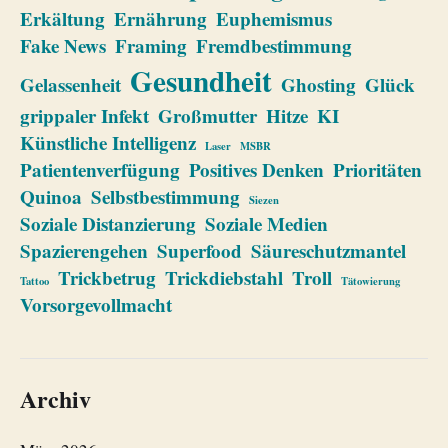
Erkältung
Ernährung
Euphemismus
Fake News
Framing
Fremdbestimmung
Gesundheit
Gelassenheit
Ghosting
Glück
grippaler Infekt
Großmutter
Hitze
KI
Künstliche Intelligenz
Laser
MSBR
Patientenverfügung
Positives Denken
Prioritäten
Quinoa
Selbstbestimmung
Siezen
Soziale Distanzierung
Soziale Medien
Spazierengehen
Superfood
Säureschutzmantel
Trickbetrug
Trickdiebstahl
Troll
Tattoo
Tätowierung
Vorsorgevollmacht
Archiv