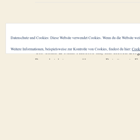
Blog via E-Mail abonnie
Datenschutz und Cookies: Diese Website verwendet Cookies. Wenn du die Website weit
Weitere Informationen, beispielsweise zur Kontrolle von Cookies, findest du hier:
Cooki
Gib deine E-Mail-Adresse an, um diesen Blog
Benachrichtigungen über neue Beiträge via E-
Abonnieren
Schließe dich 191 anderen Abonnenten an