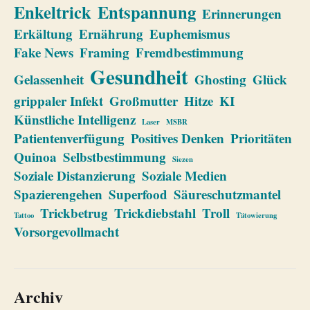
Enkeltrick
Entspannung
Erinnerungen
Erkältung
Ernährung
Euphemismus
Fake News
Framing
Fremdbestimmung
Gesundheit
Gelassenheit
Ghosting
Glück
grippaler Infekt
Großmutter
Hitze
KI
Künstliche Intelligenz
Laser
MSBR
Patientenverfügung
Positives Denken
Prioritäten
Quinoa
Selbstbestimmung
Siezen
Soziale Distanzierung
Soziale Medien
Spazierengehen
Superfood
Säureschutzmantel
Trickbetrug
Trickdiebstahl
Troll
Tattoo
Tätowierung
Vorsorgevollmacht
Archiv