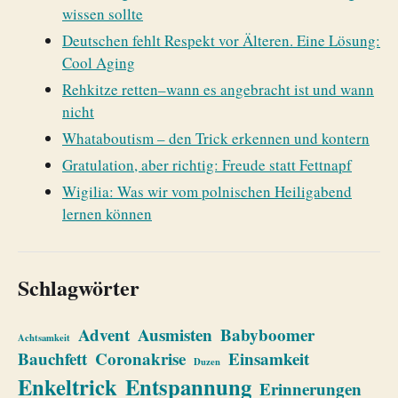
wissen sollte
Deutschen fehlt Respekt vor Älteren. Eine Lösung:
Cool Aging
Rehkitze retten–wann es angebracht ist und wann
nicht
Whataboutism – den Trick erkennen und kontern
Gratulation, aber richtig: Freude statt Fettnapf
Wigilia: Was wir vom polnischen Heiligabend
lernen können
Schlagwörter
Advent
Ausmisten
Babyboomer
Achtsamkeit
Bauchfett
Coronakrise
Einsamkeit
Duzen
Enkeltrick
Entspannung
Erinnerungen