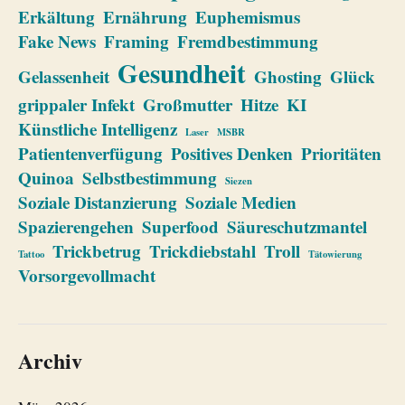
Erkältung
Ernährung
Euphemismus
Fake News
Framing
Fremdbestimmung
Gesundheit
Gelassenheit
Ghosting
Glück
grippaler Infekt
Großmutter
Hitze
KI
Künstliche Intelligenz
Laser
MSBR
Patientenverfügung
Positives Denken
Prioritäten
Quinoa
Selbstbestimmung
Siezen
Soziale Distanzierung
Soziale Medien
Spazierengehen
Superfood
Säureschutzmantel
Trickbetrug
Trickdiebstahl
Troll
Tattoo
Tätowierung
Vorsorgevollmacht
Archiv