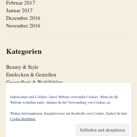
Februar 2017
Januar 2017
Dezember 2016
November 2016
Kategorien
Beauty & Style
Entdecken & Genießen
Gesundheit & Wohlfühlen
Lebensfreude
Lebensorganisation
Datenschutz und Cookies: Diese Website verwendet Cookies. Wenn du die
Website weiterhin nutzt, stimmst du der Verwendung von Cookies zu.
Zeitgeist
Weitere Informationen, beispielsweise zur Kontrolle von Cookies, findest du hier:
Cookie-Richtlinie
© 2026
cool aging
Theme von
Anders Norén