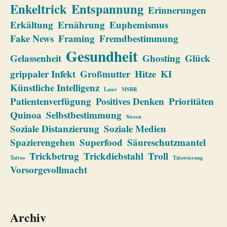
Enkeltrick
Entspannung
Erinnerungen
Erkältung
Ernährung
Euphemismus
Fake News
Framing
Fremdbestimmung
Gesundheit
Gelassenheit
Ghosting
Glück
grippaler Infekt
Großmutter
Hitze
KI
Künstliche Intelligenz
Laser
MSBR
Patientenverfügung
Positives Denken
Prioritäten
Quinoa
Selbstbestimmung
Siezen
Soziale Distanzierung
Soziale Medien
Spazierengehen
Superfood
Säureschutzmantel
Trickbetrug
Trickdiebstahl
Troll
Tattoo
Tätowierung
Vorsorgevollmacht
Archiv