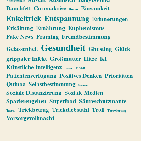
Achtsamkeit
Bauchfett
Coronakrise
Einsamkeit
Duzen
Enkeltrick
Entspannung
Erinnerungen
Erkältung
Ernährung
Euphemismus
Fake News
Framing
Fremdbestimmung
Gesundheit
Gelassenheit
Ghosting
Glück
grippaler Infekt
Großmutter
Hitze
KI
Künstliche Intelligenz
Laser
MSBR
Patientenverfügung
Positives Denken
Prioritäten
Quinoa
Selbstbestimmung
Siezen
Soziale Distanzierung
Soziale Medien
Spazierengehen
Superfood
Säureschutzmantel
Trickbetrug
Trickdiebstahl
Troll
Tattoo
Tätowierung
Vorsorgevollmacht