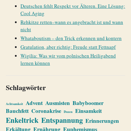
Deutschen fehlt Respekt vor Älteren. Eine Lösung:
Cool Aging
Rehkitze retten–wann es angebracht ist und wann
nicht
Whataboutism – den Trick erkennen und kontern
Gratulation, aber richtig: Freude statt Fettnapf
Wigilia: Was wir vom polnischen Heiligabend
lernen können
Schlagwörter
Advent
Ausmisten
Babyboomer
Achtsamkeit
Bauchfett
Coronakrise
Einsamkeit
Duzen
Enkeltrick
Entspannung
Erinnerungen
Erkältung
Ernährung
Euphemismus