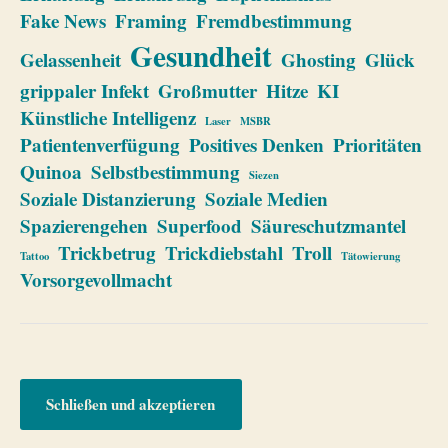
Fake News
Framing
Fremdbestimmung
Gesundheit
Gelassenheit
Ghosting
Glück
grippaler Infekt
Großmutter
Hitze
KI
Künstliche Intelligenz
Laser
MSBR
Patientenverfügung
Positives Denken
Prioritäten
Quinoa
Selbstbestimmung
Siezen
Soziale Distanzierung
Soziale Medien
Spazierengehen
Superfood
Säureschutzmantel
Trickbetrug
Trickdiebstahl
Troll
Tattoo
Tätowierung
Vorsorgevollmacht