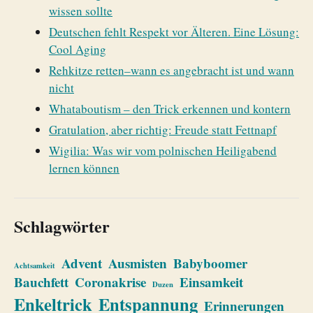
wissen sollte
Deutschen fehlt Respekt vor Älteren. Eine Lösung:
Cool Aging
Rehkitze retten–wann es angebracht ist und wann
nicht
Whataboutism – den Trick erkennen und kontern
Gratulation, aber richtig: Freude statt Fettnapf
Wigilia: Was wir vom polnischen Heiligabend
lernen können
Schlagwörter
Advent
Ausmisten
Babyboomer
Achtsamkeit
Bauchfett
Coronakrise
Einsamkeit
Duzen
Enkeltrick
Entspannung
Erinnerungen