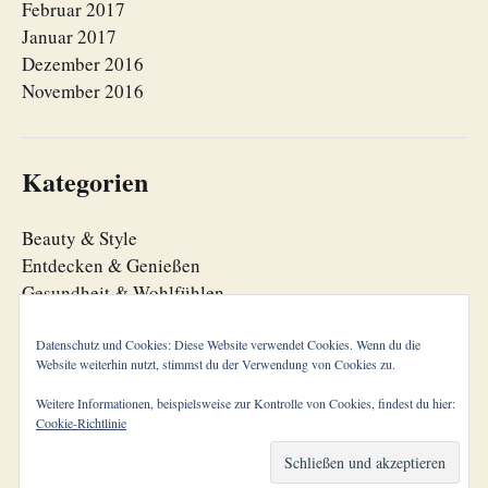
Februar 2017
Januar 2017
Dezember 2016
November 2016
Kategorien
Beauty & Style
Entdecken & Genießen
Gesundheit & Wohlfühlen
Lebensfreude
Lebensorganisation
Datenschutz und Cookies: Diese Website verwendet Cookies. Wenn du die
Website weiterhin nutzt, stimmst du der Verwendung von Cookies zu.
Zeitgeist
Weitere Informationen, beispielsweise zur Kontrolle von Cookies, findest du hier:
Cookie-Richtlinie
© 2026
cool aging
Theme von
Anders Norén