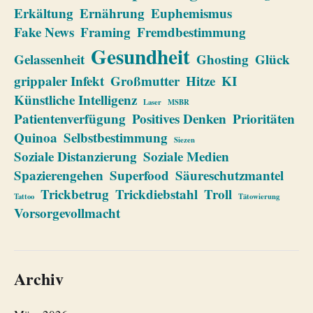
Erkältung
Ernährung
Euphemismus
Fake News
Framing
Fremdbestimmung
Gesundheit
Gelassenheit
Ghosting
Glück
grippaler Infekt
Großmutter
Hitze
KI
Künstliche Intelligenz
Laser
MSBR
Patientenverfügung
Positives Denken
Prioritäten
Quinoa
Selbstbestimmung
Siezen
Soziale Distanzierung
Soziale Medien
Spazierengehen
Superfood
Säureschutzmantel
Trickbetrug
Trickdiebstahl
Troll
Tattoo
Tätowierung
Vorsorgevollmacht
Archiv