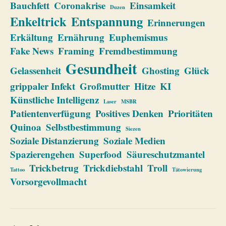
Bauchfett
Coronakrise
Einsamkeit
Duzen
Enkeltrick
Entspannung
Erinnerungen
Erkältung
Ernährung
Euphemismus
Fake News
Framing
Fremdbestimmung
Gesundheit
Gelassenheit
Ghosting
Glück
grippaler Infekt
Großmutter
Hitze
KI
Künstliche Intelligenz
Laser
MSBR
Patientenverfügung
Positives Denken
Prioritäten
Quinoa
Selbstbestimmung
Siezen
Soziale Distanzierung
Soziale Medien
Spazierengehen
Superfood
Säureschutzmantel
Trickbetrug
Trickdiebstahl
Troll
Tattoo
Tätowierung
Vorsorgevollmacht