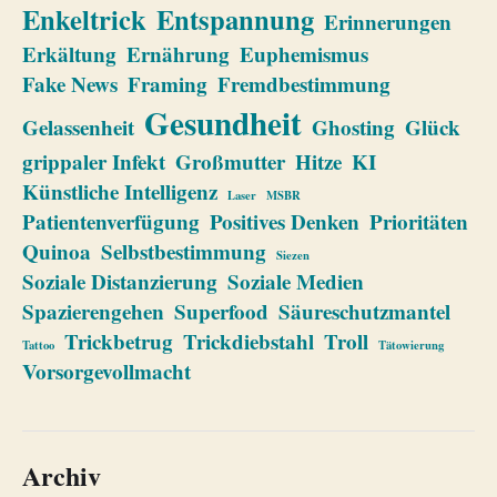
Enkeltrick
Entspannung
Erinnerungen
Erkältung
Ernährung
Euphemismus
Fake News
Framing
Fremdbestimmung
Gesundheit
Gelassenheit
Ghosting
Glück
grippaler Infekt
Großmutter
Hitze
KI
Künstliche Intelligenz
Laser
MSBR
Patientenverfügung
Positives Denken
Prioritäten
Quinoa
Selbstbestimmung
Siezen
Soziale Distanzierung
Soziale Medien
Spazierengehen
Superfood
Säureschutzmantel
Trickbetrug
Trickdiebstahl
Troll
Tattoo
Tätowierung
Vorsorgevollmacht
Archiv