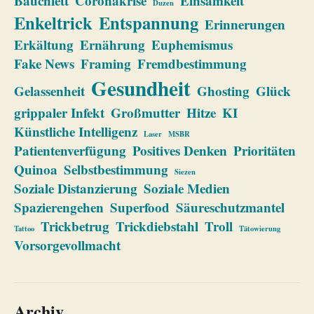
Bauchfett
Coronakrise
Einsamkeit
Duzen
Enkeltrick
Entspannung
Erinnerungen
Erkältung
Ernährung
Euphemismus
Fake News
Framing
Fremdbestimmung
Gesundheit
Gelassenheit
Ghosting
Glück
grippaler Infekt
Großmutter
Hitze
KI
Künstliche Intelligenz
Laser
MSBR
Patientenverfügung
Positives Denken
Prioritäten
Quinoa
Selbstbestimmung
Siezen
Soziale Distanzierung
Soziale Medien
Spazierengehen
Superfood
Säureschutzmantel
Trickbetrug
Trickdiebstahl
Troll
Tattoo
Tätowierung
Vorsorgevollmacht
Archiv