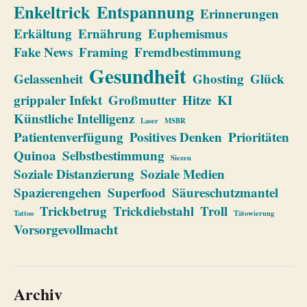
Enkeltrick
Entspannung
Erinnerungen
Erkältung
Ernährung
Euphemismus
Fake News
Framing
Fremdbestimmung
Gesundheit
Gelassenheit
Ghosting
Glück
grippaler Infekt
Großmutter
Hitze
KI
Künstliche Intelligenz
Laser
MSBR
Patientenverfügung
Positives Denken
Prioritäten
Quinoa
Selbstbestimmung
Siezen
Soziale Distanzierung
Soziale Medien
Spazierengehen
Superfood
Säureschutzmantel
Trickbetrug
Trickdiebstahl
Troll
Tattoo
Tätowierung
Vorsorgevollmacht
Archiv