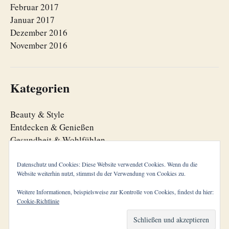
Februar 2017
Januar 2017
Dezember 2016
November 2016
Kategorien
Beauty & Style
Entdecken & Genießen
Gesundheit & Wohlfühlen
Lebensfreude
Lebensorganisation
Datenschutz und Cookies: Diese Website verwendet Cookies. Wenn du die
Website weiterhin nutzt, stimmst du der Verwendung von Cookies zu.
Zeitgeist
Weitere Informationen, beispielsweise zur Kontrolle von Cookies, findest du hier:
Cookie-Richtlinie
© 2026
cool aging
Theme von
Anders Norén