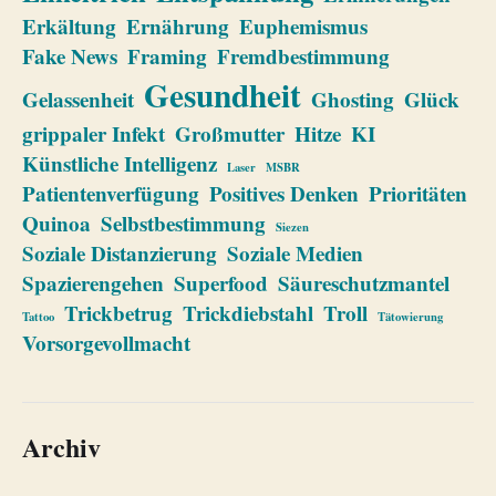
Erkältung
Ernährung
Euphemismus
Fake News
Framing
Fremdbestimmung
Gesundheit
Gelassenheit
Ghosting
Glück
grippaler Infekt
Großmutter
Hitze
KI
Künstliche Intelligenz
Laser
MSBR
Patientenverfügung
Positives Denken
Prioritäten
Quinoa
Selbstbestimmung
Siezen
Soziale Distanzierung
Soziale Medien
Spazierengehen
Superfood
Säureschutzmantel
Trickbetrug
Trickdiebstahl
Troll
Tattoo
Tätowierung
Vorsorgevollmacht
Archiv