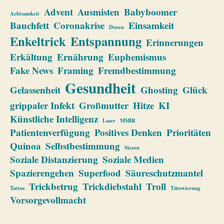
Advent
Ausmisten
Babyboomer
Achtsamkeit
Bauchfett
Coronakrise
Einsamkeit
Duzen
Enkeltrick
Entspannung
Erinnerungen
Erkältung
Ernährung
Euphemismus
Fake News
Framing
Fremdbestimmung
Gesundheit
Gelassenheit
Ghosting
Glück
grippaler Infekt
Großmutter
Hitze
KI
Künstliche Intelligenz
Laser
MSBR
Patientenverfügung
Positives Denken
Prioritäten
Quinoa
Selbstbestimmung
Siezen
Soziale Distanzierung
Soziale Medien
Spazierengehen
Superfood
Säureschutzmantel
Trickbetrug
Trickdiebstahl
Troll
Tattoo
Tätowierung
Vorsorgevollmacht