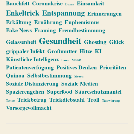
Bauchfett
Coronakrise
Einsamkeit
Duzen
Enkeltrick
Entspannung
Erinnerungen
Erkältung
Ernährung
Euphemismus
Fake News
Framing
Fremdbestimmung
Gesundheit
Gelassenheit
Ghosting
Glück
grippaler Infekt
Großmutter
Hitze
KI
Künstliche Intelligenz
Laser
MSBR
Patientenverfügung
Positives Denken
Prioritäten
Quinoa
Selbstbestimmung
Siezen
Soziale Distanzierung
Soziale Medien
Spazierengehen
Superfood
Säureschutzmantel
Trickbetrug
Trickdiebstahl
Troll
Tattoo
Tätowierung
Vorsorgevollmacht