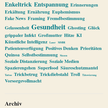
Enkeltrick
Entspannung
Erinnerungen
Erkältung
Ernährung
Euphemismus
Fake News
Framing
Fremdbestimmung
Gesundheit
Gelassenheit
Ghosting
Glück
grippaler Infekt
Großmutter
Hitze
KI
Künstliche Intelligenz
Laser
MSBR
Patientenverfügung
Positives Denken
Prioritäten
Quinoa
Selbstbestimmung
Siezen
Soziale Distanzierung
Soziale Medien
Spazierengehen
Superfood
Säureschutzmantel
Trickbetrug
Trickdiebstahl
Troll
Tattoo
Tätowierung
Vorsorgevollmacht
Archiv