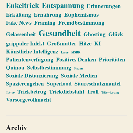
Enkeltrick
Entspannung
Erinnerungen
Erkältung
Ernährung
Euphemismus
Fake News
Framing
Fremdbestimmung
Gesundheit
Gelassenheit
Ghosting
Glück
grippaler Infekt
Großmutter
Hitze
KI
Künstliche Intelligenz
Laser
MSBR
Patientenverfügung
Positives Denken
Prioritäten
Quinoa
Selbstbestimmung
Siezen
Soziale Distanzierung
Soziale Medien
Spazierengehen
Superfood
Säureschutzmantel
Trickbetrug
Trickdiebstahl
Troll
Tattoo
Tätowierung
Vorsorgevollmacht
Archiv